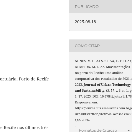
PUBLICADO
2025-08-18
COMO CITAR
NUNES, M. G. da S.; SILVA, E. F. O. da
ALMEIDA, M. L. de. Movimentações
no porto do Recife: uma análise
ortuária, Porto de Recife
comparativa dos resultados de 2021 
2023.
Journal of Urban Technology
and Sustainability
,
[S. l.]
, v. 8, n. 1, p
1–17, 2025. DOI: 10.47842/juts.v8i1.78
Disponível em:
https://journaluts.emnuvens.com.br/j
urnaluts/article/view/78. Acesso em: 
ago. 2026.
 Recife nos últimos três
Fomatos de Citação