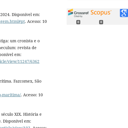
, 2024. Disponível em:
tagem.html#pt
. Acesso: 10
0
0
tiga: um cronista e o
aeculum: revista de
sponível em:
ticle/view/11247/6362
rítima. Fazcomex, São
-maritima/
. Acesso: 10
século XIX. História e
9. Disponível em:
article/view/193
. Acesso: