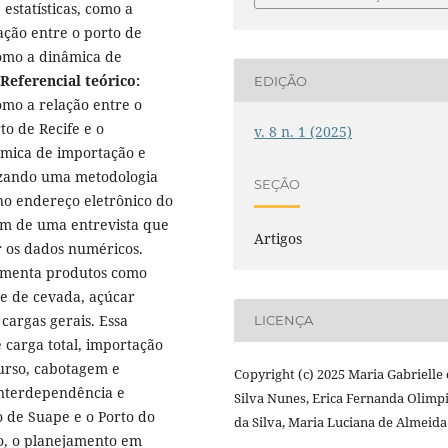
estatísticas, como a
lação entre o porto de
omo a dinâmica de
Referencial teórico:
EDIÇÃO
como a relação entre o
to de Recife e o
v. 8 n. 1 (2025)
mica de importação e
izando uma metodologia
SEÇÃO
no endereço eletrônico do
lém de uma entrevista que
Artigos
r os dados numéricos.
imenta produtos como
alte de cevada, açúcar
 cargas gerais. Essa
LICENÇA
carga total, importação
urso, cabotagem e
Copyright (c) 2025 Maria Gabrielle
 interdependência e
Silva Nunes, Erica Fernanda Olimp
 de Suape e o Porto do
da Silva, Maria Luciana de Almeida
o, o planejamento em