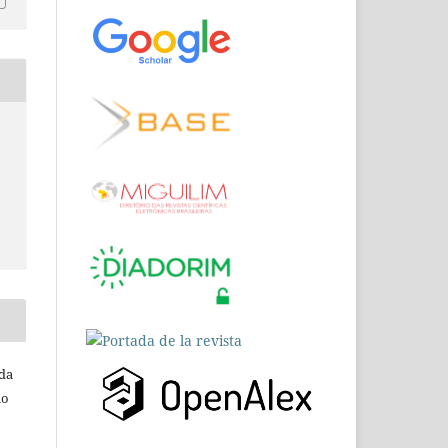
 da
io