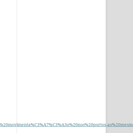
pela%20movimenta%C3%A7%C3%A3o%20nos%20portos,ao%20me