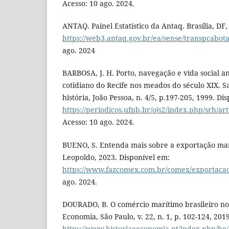
Acesso: 10 ago. 2024.
ANTAQ. Painel Estatístico da Antaq. Brasília, DF
https://web3.antaq.gov.br/ea/sense/transpcabo
ago. 2024
BARBOSA, J. H. Porto, navegação e vida social an
cotidiano do Recife nos meados do século XIX. S
história, João Pessoa, n. 4/5, p.197-205, 1999. Di
https://periodicos.ufpb.br/ojs2/index.php/srh/ar
Acesso: 10 ago. 2024.
BUENO, S. Entenda mais sobre a exportação ma
Leopoldo, 2023. Disponível em:
https://www.fazcomex.com.br/comex/exportacao
ago. 2024.
DOURADO, B. O comércio marítimo brasileiro no 
Economia, São Paulo, v. 22, n. 1, p. 102-124, 201
https://www.historiaeeconomia.pt/index.php/he/