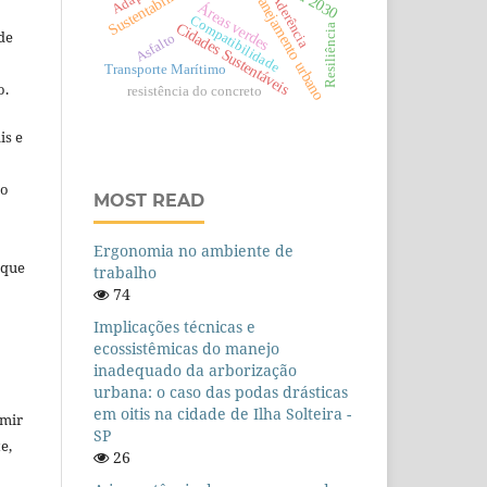
Planejamento urbano
Aderência
Áreas verdes
Compatibilidade
Cidades Sustentáveis
Resiliência
de
Asfalto
Transporte Marítimo
o.
resistência do concreto
is e
ho
MOST READ
Ergonomia no ambiente de
que
trabalho
74
Implicações técnicas e
ecossistêmicas do manejo
inadequado da arborização
urbana: o caso das podas drásticas
em oitis na cidade de Ilha Solteira -
umir
SP
e,
26