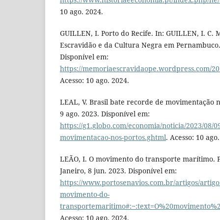
10 ago. 2024.
GUILLEN, I. Porto do Recife. In: GUILLEN, I. C
Escravidão e da Cultura Negra em Pernambuco. R
Disponível em:
https://memoriaescravidaope.wordpress.com/201
Acesso: 10 ago. 2024.
LEAL, V. Brasil bate recorde de movimentação no
9 ago. 2023. Disponível em:
https://g1.globo.com/economia/noticia/2023/08/09
movimentacao-nos-portos.ghtml
. Acesso: 10 ago
LEÃO, I. O movimento do transporte marítimo. Po
Janeiro, 8 jun. 2023. Disponível em:
https://www.portosenavios.com.br/artigos/artigos
movimento-do-
transportemaritimo#:~:text=O%20movime
Acesso: 10 ago. 2024.