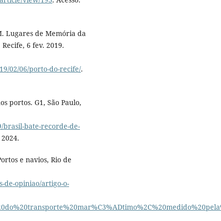
. M. Lugares de Memória da
ecife, 6 fev. 2019.
9/02/06/porto-do-recife/
.
s portos. G1, São Paulo,
/brasil-bate-recorde-de-
. 2024.
rtos e navios, Rio de
-de-opiniao/artigo-o-
nto%20do%20transporte%20mar%C3%ADtimo%2C%20medido%20