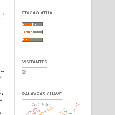
EDIÇÃO ATUAL
uma
tion
VISITANTES
que
 em
as
PALAVRAS-CHAVE
os
Etanol
Gestão Hídrica
Sustentabilidade Urbana
Barragem
Agenda 2030
Adaptação
s);