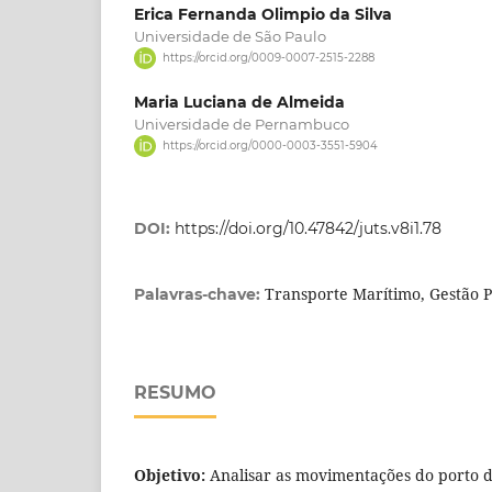
Erica Fernanda Olimpio da Silva
Universidade de São Paulo
https://orcid.org/0009-0007-2515-2288
Maria Luciana de Almeida
Universidade de Pernambuco
https://orcid.org/0000-0003-3551-5904
DOI:
https://doi.org/10.47842/juts.v8i1.78
Transporte Marítimo, Gestão P
Palavras-chave:
RESUMO
Objetivo:
Analisar as movimentações do porto de