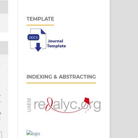
TEMPLATE
;
INDEXING & ABSTRACTING
a
.
.
o
8