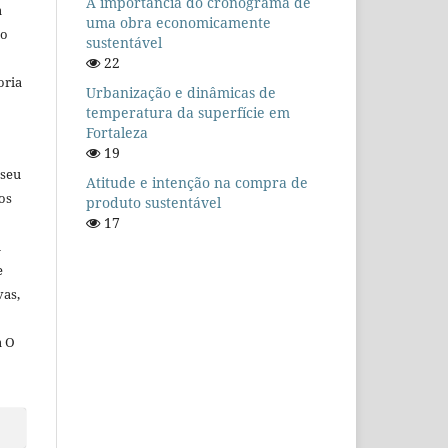
A importância do cronograma de
a
uma obra economicamente
io
sustentável
22
oria
Urbanização e dinâmicas de
temperatura da superfície em
Fortaleza
19
 seu
Atitude e intenção na compra de
os
produto sustentável
17
u
e
vas,
a O