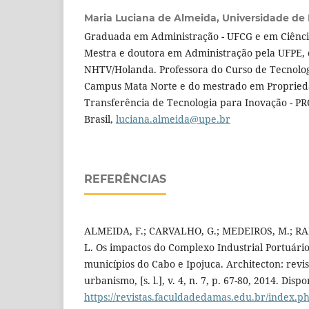
Maria Luciana de Almeida,
Universidade d
Graduada em Administração - UFCG e em Ciênci
Mestra e doutora em Administração pela UFPE, 
NHTV/Holanda. Professora do Curso de Tecnolog
Campus Mata Norte e do mestrado em Proprieda
Transferência de Tecnologia para Inovação - PR
Brasil,
luciana.almeida@upe.br
REFERÊNCIAS
ALMEIDA, F.; CARVALHO, G.; MEDEIROS, M.; R
L. Os impactos do Complexo Industrial Portuári
municípios do Cabo e Ipojuca. Architecton: revis
urbanismo, [s. l.], v. 4, n. 7, p. 67-80, 2014. Disp
https://revistas.faculdadedamas.edu.br/index.ph