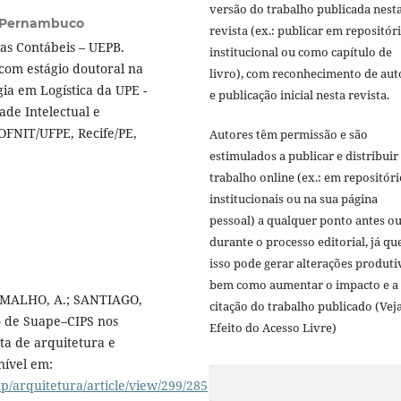
versão do trabalho publicada nest
e Pernambuco
revista (ex.: publicar em repositór
as Contábeis – UEPB.
institucional ou como capítulo de
com estágio doutoral na
livro), com reconhecimento de aut
ia em Logística da UPE -
e publicação inicial nesta revista.
de Intelectual e
OFNIT/UFPE, Recife/PE,
Autores têm permissão e são
estimulados a publicar e distribuir
trabalho online (ex.: em repositóri
institucionais ou na sua página
pessoal) a qualquer ponto antes o
durante o processo editorial, já qu
isso pode gerar alterações produti
bem como aumentar o impacto e a
AMALHO, A.; SANTIAGO,
citação do trabalho publicado (Vej
o de Suape–CIPS nos
Efeito do Acesso Livre)
ta de arquitetura e
onível em:
p/arquitetura/article/view/299/285